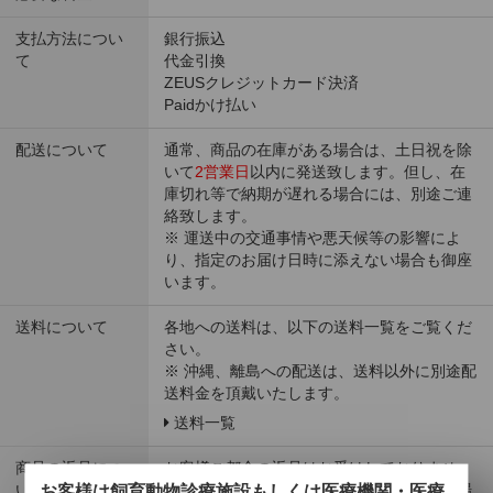
支払方法につい
銀行振込
て
代金引換
ZEUSクレジットカード決済
Paidかけ払い
配送について
通常、商品の在庫がある場合は、土日祝を除
いて
2営業日
以内に発送致します。但し、在
庫切れ等で納期が遅れる場合には、別途ご連
絡致します。
※ 運送中の交通事情や悪天候等の影響によ
り、指定のお届け日時に添えない場合も御座
います。
送料について
各地への送料は、以下の送料一覧をご覧くだ
さい。
※ 沖縄、離島への配送は、送料以外に別途配
送料金を頂戴いたします。
送料一覧
商品の返品につ
お客様ご都合の返品はお受けしておりませ
お客様は飼育動物診療施設もしくは医療機関・医療
いて
ん。お届けした商品が不良、破損していた場