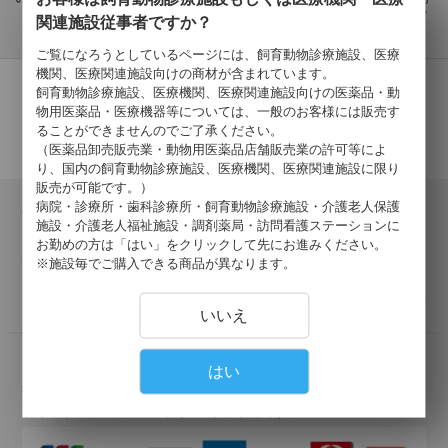
合、 到着後
7日以内
にご連絡をいただければ
関連施設従事者ですか？
返品交換を承ります。
ご覧になろうとしているページには、飼育動物診療施設、医療
機関、医療関連施設向けの商材が含まれています。
飼育動物診療施設、医療機関、医療関連施設向けの医薬品・動
物用医薬品・医療機器等については、一般のお客様には販売す
ることができませんのでご了承ください。
（医薬品卸売販売業・動物用医薬品店舗販売業の許可等によ
り、国内の飼育動物診療施設、医療機関、医療関連施設に限り
販売が可能です。）
病院・診療所・歯科診療所・飼育動物診療施設・介護老人保護
会員登録について
施設・介護老人福祉施設・調剤薬局・訪問看護ステーションに
当サイトでの購入には会員登録が必要となります。
お勤めの方は「はい」をクリックして先にお進みください。
登録の認証が済みましたら、会員登録完了のご報告を、ご登録
※施設毎でご購入できる商品が異なります。
メールアドレス宛にご連絡いたします。
詳しくはこちら >
いいえ
お支払いについて
はい
掛け払い・クレジットカード・代引きがご利用いただけます。
以下のクレジットカードがご利用可能です。