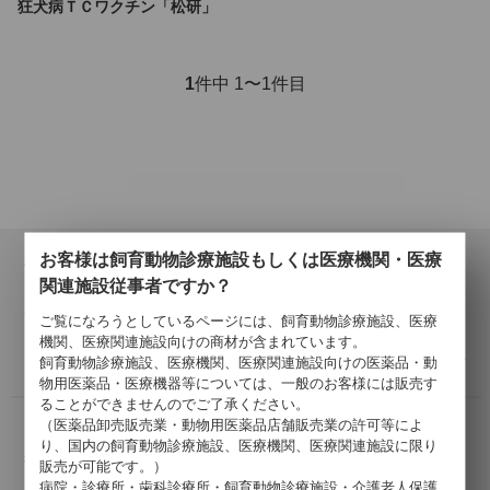
狂犬病ＴＣワクチン「松研」
1
件中 1〜1件目
お客様は飼育動物診療施設もしくは医療機関・医療
会員登録について
関連施設従事者ですか？
当サイトでの購入には会員登録が必要となります。
登録の認証が済みましたら、会員登録完了のご報告を、ご登録
ご覧になろうとしているページには、飼育動物診療施設、医療
メールアドレス宛にご連絡いたします。
機関、医療関連施設向けの商材が含まれています。
詳しくはこちら >
飼育動物診療施設、医療機関、医療関連施設向けの医薬品・動
物用医薬品・医療機器等については、一般のお客様には販売す
ることができませんのでご了承ください。
（医薬品卸売販売業・動物用医薬品店舗販売業の許可等によ
お支払いについて
り、国内の飼育動物診療施設、医療機関、医療関連施設に限り
掛け払い・クレジットカード・代引きがご利用いただけます。
販売が可能です。）
以下のクレジットカードがご利用可能です。
病院・診療所・歯科診療所・飼育動物診療施設・介護老人保護