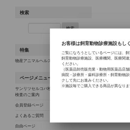
検索
検索
お客様は飼育動物診療施設もし
特集
ご覧になろうとしているページには、飼
飼育動物診療施設、医療機関、医療関連
物産アニマルヘルス
ください。
（医薬品卸売販売業・動物用医薬品店舗
病院・診療所・歯科診療所・飼育動物診
ページメニュー
クして先にお進みください。
※施設毎でご購入できる商品が異なりま
サンリツセルコバ検査センター 動物臨床
検査のご案内
会員登録ページ
よくあるご質問
自由ページ