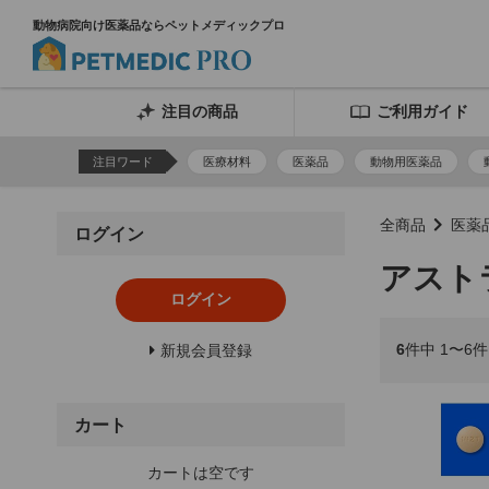
動物病院向け医薬品ならペットメディックプロ
注目の商品
ご利用ガイド
注目ワード
医療材料
医薬品
動物用医薬品
全商品
医薬
ログイン
アスト
ログイン
6
件中 1〜6
新規会員登録
カート
カートは空です