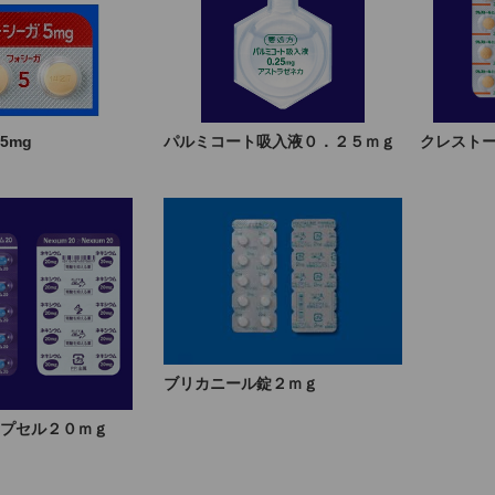
5mg
パルミコート吸入液０．２５ｍｇ
クレスト
ブリカニール錠２ｍｇ
プセル２０ｍｇ