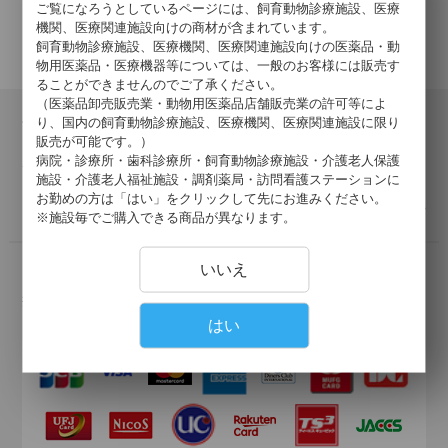
ご覧になろうとしているページには、飼育動物診療施設、医療
機関、医療関連施設向けの商材が含まれています。
飼育動物診療施設、医療機関、医療関連施設向けの医薬品・動
物用医薬品・医療機器等については、一般のお客様には販売す
ることができませんのでご了承ください。
（医薬品卸売販売業・動物用医薬品店舗販売業の許可等によ
会員登録について
り、国内の飼育動物診療施設、医療機関、医療関連施設に限り
販売が可能です。）
当サイトでの購入には会員登録が必要となります。
病院・診療所・歯科診療所・飼育動物診療施設・介護老人保護
登録の認証が済みましたら、会員登録完了のご報告を、ご登録
施設・介護老人福祉施設・調剤薬局・訪問看護ステーションに
メールアドレス宛にご連絡いたします。
お勤めの方は「はい」をクリックして先にお進みください。
詳しくはこちら >
※施設毎でご購入できる商品が異なります。
いいえ
お支払いについて
掛け払い・クレジットカード・代引きがご利用いただけます。
以下のクレジットカードがご利用可能です。
はい