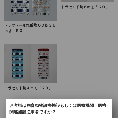
トラセミド錠８ｍｇ「ＫＯ」
トラマドール塩酸塩ＯＤ錠２５
ｍｇ「ＫＯ」
トラセミド錠４ｍｇ「ＫＯ」
お客様は飼育動物診療施設もしくは医療機関・医療
3
件中 1〜3件目
関連施設従事者ですか？