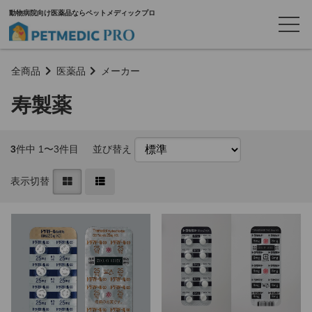
動物病院向け医薬品ならペットメディックプロ
全商品
医薬品
メーカー
寿製薬
3
件中 1〜3件目
並び替え
表示切替