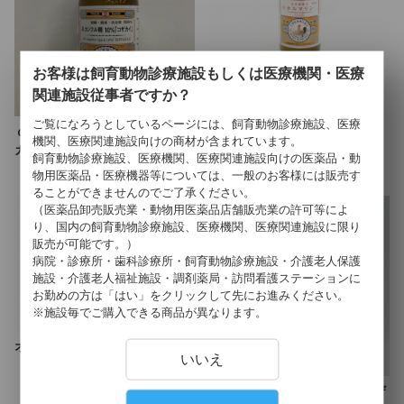
お客様は飼育動物診療施設もしくは医療機関・医療
ホルマリン「コザカイ・Ｍ」
関連施設従事者ですか？
ご覧になろうとしているページには、飼育動物診療施設、医療
ｄｌ－カンフル精１０％「コザ
機関、医療関連施設向けの商材が含まれています。
カイ」
飼育動物診療施設、医療機関、医療関連施設向けの医薬品・動
物用医薬品・医療機器等については、一般のお客様には販売す
ることができませんのでご了承ください。
（医薬品卸売販売業・動物用医薬品店舗販売業の許可等によ
り、国内の飼育動物診療施設、医療機関、医療関連施設に限り
販売が可能です。）
病院・診療所・歯科診療所・飼育動物診療施設・介護老人保護
施設・介護老人福祉施設・調剤薬局・訪問看護ステーションに
お勤めの方は「はい」をクリックして先にお進みください。
※施設毎でご購入できる商品が異なります。
オキシドール「コザカイ・Ｍ」
いいえ
複方ヨード・グリセリン「コザ