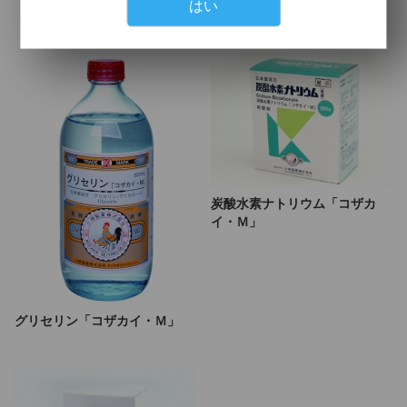
はい
カイ・Ｍ」
炭酸水素ナトリウム「コザカ
イ・Ｍ」
グリセリン「コザカイ・Ｍ」