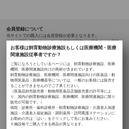
会員登録について
当サイトでの購入には会員登録が必要となります。
登録の認証が済みましたら、会員登録完了のご報告を、ご登録
お客様は飼育動物診療施設もしくは医療機関・医療
メールアドレス宛にご連絡いたします。
詳しくはこちら >
関連施設従事者ですか？
ご覧になろうとしているページには、飼育動物診療施設、医療
機関、医療関連施設向けの商材が含まれています。
お支払いについて
飼育動物診療施設、医療機関、医療関連施設向けの医薬品・動
掛け払い・クレジットカード・代引きがご利用いただけます。
物用医薬品・医療機器等については、一般のお客様には販売す
ることができませんのでご了承ください。
以下のクレジットカードがご利用可能です。
（医薬品卸売販売業・動物用医薬品店舗販売業の許可等によ
り、国内の飼育動物診療施設、医療機関、医療関連施設に限り
販売が可能です。）
病院・診療所・歯科診療所・飼育動物診療施設・介護老人保護
施設・介護老人福祉施設・調剤薬局・訪問看護ステーションに
お勤めの方は「はい」をクリックして先にお進みください。
※施設毎でご購入できる商品が異なります。