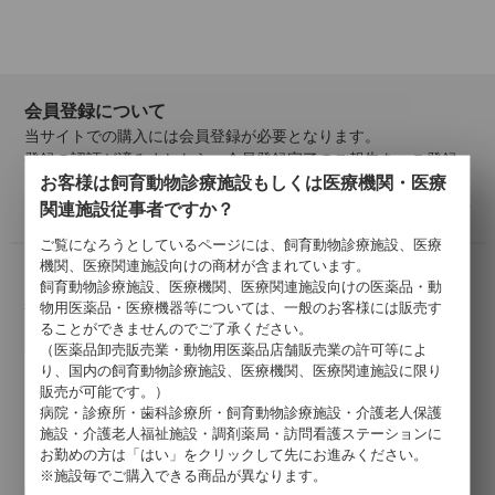
会員登録について
当サイトでの購入には会員登録が必要となります。
登録の認証が済みましたら、会員登録完了のご報告を、ご登録
お客様は飼育動物診療施設もしくは医療機関・医療
メールアドレス宛にご連絡いたします。
詳しくはこちら >
関連施設従事者ですか？
ご覧になろうとしているページには、飼育動物診療施設、医療
機関、医療関連施設向けの商材が含まれています。
お支払いについて
飼育動物診療施設、医療機関、医療関連施設向けの医薬品・動
掛け払い・クレジットカード・代引きがご利用いただけます。
物用医薬品・医療機器等については、一般のお客様には販売す
ることができませんのでご了承ください。
以下のクレジットカードがご利用可能です。
（医薬品卸売販売業・動物用医薬品店舗販売業の許可等によ
り、国内の飼育動物診療施設、医療機関、医療関連施設に限り
販売が可能です。）
病院・診療所・歯科診療所・飼育動物診療施設・介護老人保護
施設・介護老人福祉施設・調剤薬局・訪問看護ステーションに
お勤めの方は「はい」をクリックして先にお進みください。
※施設毎でご購入できる商品が異なります。