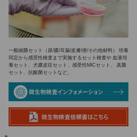
一般細菌セット（尿/膿/耳漏/皮膚/便/その他材料） 培養
同定から感受性検査まで実施するセット検査や 血液培
養セット、犬膿皮症セット、感受性MICセット、 真菌
セット、抗酸菌セットなど。