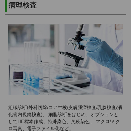
病理検査
組織診断(外科切除/コア生検/皮膚腫瘤検査/乳腺検査/消
化管内視鏡検査)、 細胞診断をはじめ、オプションと
してHE標本作成、特殊染色、免疫染色、 マクロ/ミク
ロ写真、電子ファイル化など。