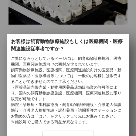
リンパ系腫瘍であるか否かを判定するリンパ球系細胞
お客様は飼育動物診療施設もしくは医療機関・医療
クローン性解析、東京大学動物医療センターとの連携
関連施設従事者ですか？
により尿沈渣を用いた移行上皮癌・前立腺癌の Digital
ご覧になろうとしているページには、飼育動物診療施設、医療
PCRによるBRAF遺伝子変異解析検査、メシル酸イマ
機関、医療関連施設向けの商材が含まれています。
チニブの効果を予測するc-kit遺伝子変異解析など。
飼育動物診療施設、医療機関、医療関連施設向けの医薬品・動
物用医薬品・医療機器等については、一般のお客様には販売す
ることができませんのでご了承ください。
（医薬品卸売販売業・動物用医薬品店舗販売業の許可等によ
り、国内の飼育動物診療施設、医療機関、医療関連施設に限り
販売が可能です。）
病院・診療所・歯科診療所・飼育動物診療施設・介護老人保護
施設・介護老人福祉施設・調剤薬局・訪問看護ステーションに
お勤めの方は「はい」をクリックして先にお進みください。
※施設毎でご購入できる商品が異なります。