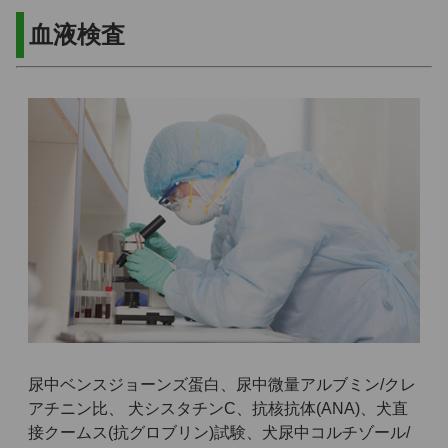
血液検査
尿中ベンスジョーンズ蛋白、尿中微量アルブミン/クレ
アチニン比、 犬シスタチンC、抗核抗体(ANA)、犬直
接クームス(抗グロブリン)試験、犬尿中コルチゾール/