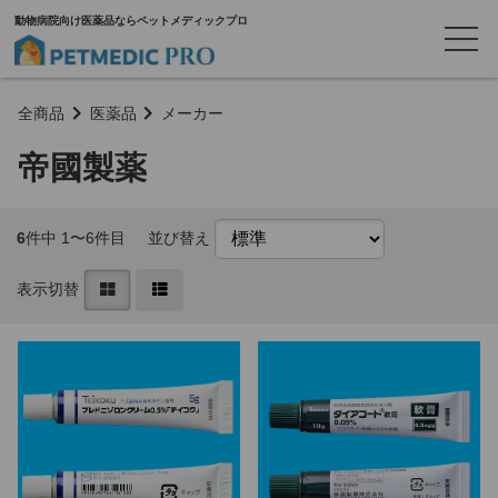
動物病院向け医薬品ならペットメディックプロ
全商品
医薬品
メーカー
帝國製薬
6
件中 1〜6件目
並び替え
表示切替