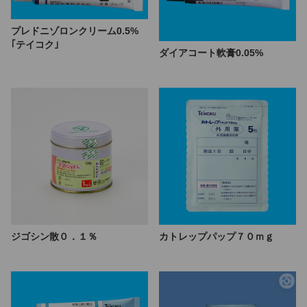
プレドニゾロンクリーム0.5%
｢テイコク｣
ダイアコート軟膏0.05%
ジゴシン散０．１％
カトレップパップ７０ｍｇ