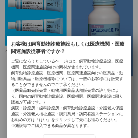
お客様は飼育動物診療施設もしくは医療機関・医療
関連施設従事者ですか？
インテバンクリーム１％
ご覧になろうとしているページには、飼育動物診療施設、医療
機関、医療関連施設向けの商材が含まれています。
飼育動物診療施設、医療機関、医療関連施設向けの医薬品・動
物用医薬品・医療機器等については、一般のお客様には販売す
ロペミン細粒０．１％
ることができませんのでご了承ください。
（医薬品卸売販売業・動物用医薬品店舗販売業の許可等によ
り、国内の飼育動物診療施設、医療機関、医療関連施設に限り
販売が可能です。）
6
件中 1〜6件目
病院・診療所・歯科診療所・飼育動物診療施設・介護老人保護
施設・介護老人福祉施設・調剤薬局・訪問看護ステーションに
お勤めの方は「はい」をクリックして先にお進みください。
※施設毎でご購入できる商品が異なります。