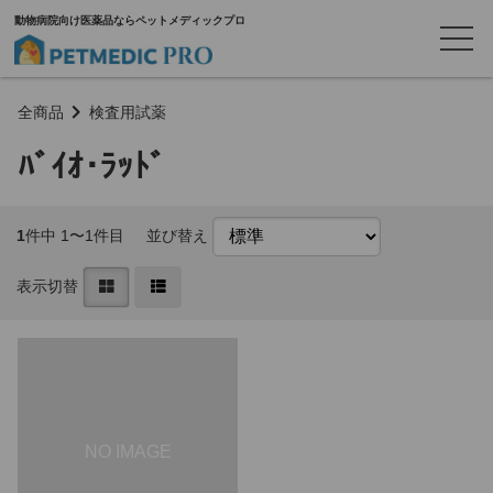
動物病院向け医薬品ならペットメディックプロ
全商品
検査用試薬
ﾊﾞｲｵ･ﾗｯﾄﾞ
1
件中 1〜1件目
並び替え
表示切替