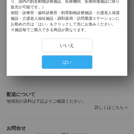
り、国内の飼育動物診療施設、医療機関、医療関連施設に限り
販売が可能です。）
お支払いについて
病院・診療所・歯科診療所・飼育動物診療施設・介護老人保護
施設・介護老人福祉施設・調剤薬局・訪問看護ステーションに
掛け払い・クレジットカード・代引きがご利用いただけます。
お勤めの方は「はい」をクリックして先にお進みください。
以下のクレジットカードがご利用可能です。
※施設毎でご購入できる商品が異なります。
いいえ
はい
詳しくはこちら >
配送について
地域別の送料は下記よりご確認ください。
詳しくはこちら >
お問合せ