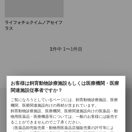
ライフォチェクイムノアセイフ
ラス
1
件中 1〜1件目
お客様は飼育動物診療施設もしくは医療機関・医療
関連施設従事者ですか？
会員登録について
ご覧になろうとしているページには、飼育動物診療施設、医療
当サイトでの購入には会員登録が必要となります。
機関、医療関連施設向けの商材が含まれています。
登録の認証が済みましたら、会員登録完了のご報告を、ご登録
飼育動物診療施設、医療機関、医療関連施設向けの医薬品・動
物用医薬品・医療機器等については、一般のお客様には販売す
メールアドレス宛にご連絡いたします。
ることができませんのでご了承ください。
詳しくはこちら >
（医薬品卸売販売業・動物用医薬品店舗販売業の許可等によ