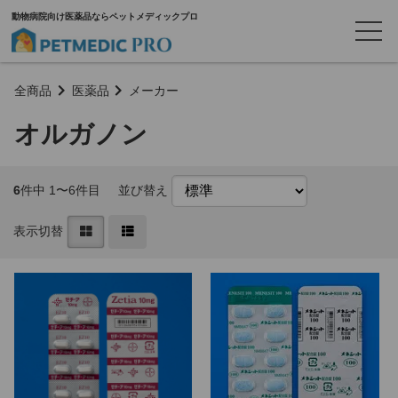
動物病院向け医薬品ならペットメディックプロ
全商品
医薬品
メーカー
オルガノン
6
件中 1〜6件目
並び替え
表示切替