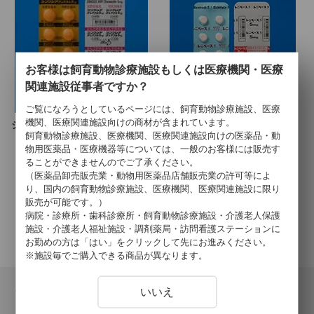
お客様は飼育動物診療施設もしくは医療機関・医療
関連施設従事者ですか？
ご覧になろうとしているページには、飼育動物診療施設、医療
機関、医療関連施設向けの商材が含まれています。
シングレアチュアブル錠５ｍｇ
レニベース錠５
飼育動物診療施設、医療機関、医療関連施設向けの医薬品・動
物用医薬品・医療機器等については、一般のお客様には販売す
ることができませんのでご了承ください。
6
件中 1〜6件目
（医薬品卸売販売業・動物用医薬品店舗販売業の許可等によ
り、国内の飼育動物診療施設、医療機関、医療関連施設に限り
販売が可能です。）
病院・診療所・歯科診療所・飼育動物診療施設・介護老人保護
施設・介護老人福祉施設・調剤薬局・訪問看護ステーションに
お勤めの方は「はい」をクリックして先にお進みください。
※施設毎でご購入できる商品が異なります。
会員登録について
いいえ
当サイトでの購入には会員登録が必要となります。