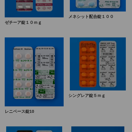
メネシット配合錠１００
ゼチーア錠１０ｍｇ
シングレア錠５ｍｇ
レニベース錠10