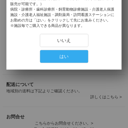
販売が可能です。）
お支払いについて
病院・診療所・歯科診療所・飼育動物診療施設・介護老人保護
掛け払い・クレジットカード・代引きがご利用いただけます。
施設・介護老人福祉施設・調剤薬局・訪問看護ステーションに
以下のクレジットカードがご利用可能です。
お勤めの方は「はい」をクリックして先にお進みください。
※施設毎でご購入できる商品が異なります。
いいえ
はい
詳しくはこちら >
配送について
地域別の送料は下記よりご確認ください。
詳しくはこちら >
お問合せ
こちらからお問合せください。>