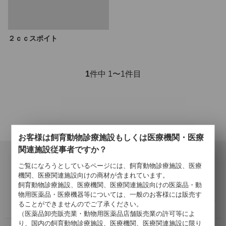
２ｃｃスポイト
1
件中 1〜1件目
お客様は飼育動物診療施設もしくは医療機関・医療
関連施設従事者ですか？
会員登録について
ご覧になろうとしているページには、飼育動物診療施設、医療
当サイトでの購入には会員登録が必要となります。
機関、医療関連施設向けの商材が含まれています。
登録の認証が済みましたら、会員登録完了のご報告を、ご登録
飼育動物診療施設、医療機関、医療関連施設向けの医薬品・動
メールアドレス宛にご連絡いたします。
物用医薬品・医療機器等については、一般のお客様には販売す
詳しくはこちら >
ることができませんのでご了承ください。
（医薬品卸売販売業・動物用医薬品店舗販売業の許可等によ
り、国内の飼育動物診療施設、医療機関、医療関連施設に限り