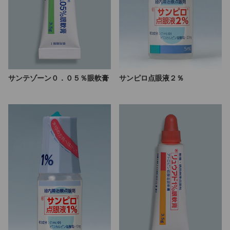
サンテゾーン０．０５％眼軟膏
サンピロ点眼液２％