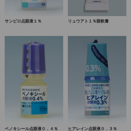
サンピロ点眼液１％
リュウアト１％眼軟膏
ベノキシール点眼液０．４％
ヒアレイン点眼液０．３％