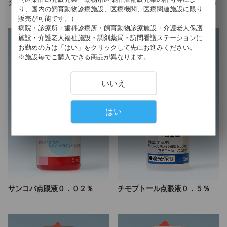
タリビッド眼軟膏０．３％
ヒアレインミニ点眼液０．３％
り、国内の飼育動物診療施設、医療機関、医療関連施設に限り
販売が可能です。）
病院・診療所・歯科診療所・飼育動物診療施設・介護老人保護
施設・介護老人福祉施設・調剤薬局・訪問看護ステーションに
お勤めの方は「はい」をクリックして先にお進みください。
※施設毎でご購入できる商品が異なります。
いいえ
はい
サンコバ点眼液０．０２％
チモプトール点眼液０．５％