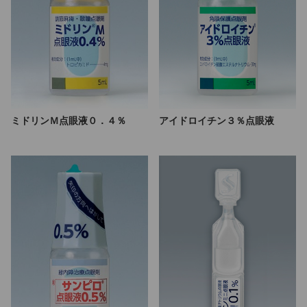
ミドリンＭ点眼液０．４％
アイドロイチン３％点眼液