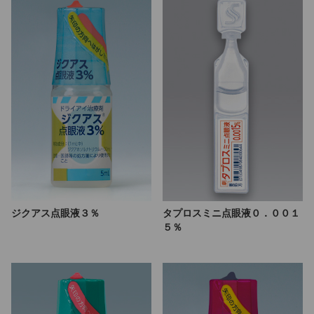
ジクアス点眼液３％
タプロスミニ点眼液０．００１
５％