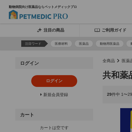
動物病院向け医薬品ならペットメディックプロ
注目の商品
ご利用ガイド
注目ワード
医療材料
医薬品
動物用医薬品
全商品
医薬
ログイン
共和薬
ログイン
29
件中 1〜2
新規会員登録
カート
カートは空です