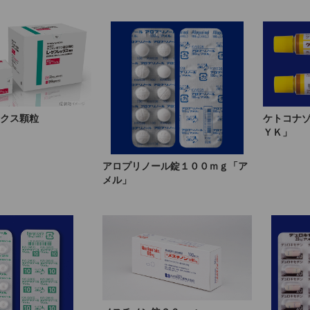
ケトコナ
クス顆粒
ＹＫ」
アロプリノール錠１００ｍｇ「ア
メル」