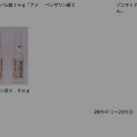
パム錠１ｍｇ「アメ
ベンザリン錠２
ゾニサミ
ル」
ン注０．５ｍｇ
29
件中 1〜29件目