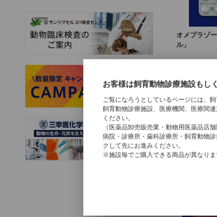
オメプラゾー
ル」
お客様は飼育動物診療施設もし
ご覧になろうとしているページには、飼
飼育動物診療施設、医療機関、医療関連
ください。
（医薬品卸売販売業・動物用医薬品店舗
病院・診療所・歯科診療所・飼育動物診
クして先にお進みください。
※施設毎でご購入できる商品が異なりま
トラゾドン塩
メル」