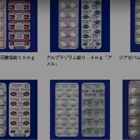
石酸塩錠１０ｍｇ
アルプラゾラム錠０．４ｍｇ「ア
ジアゼパ
メル」