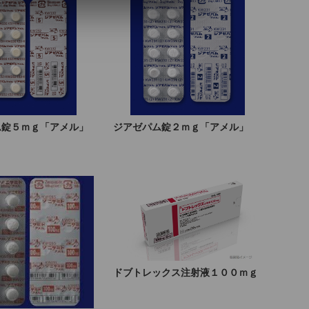
ム錠５ｍｇ「アメル」
ジアゼパム錠２ｍｇ「アメル」
ドブトレックス注射液１００ｍｇ