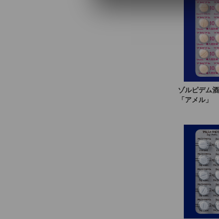
ゾルピデム酒
「アメル」