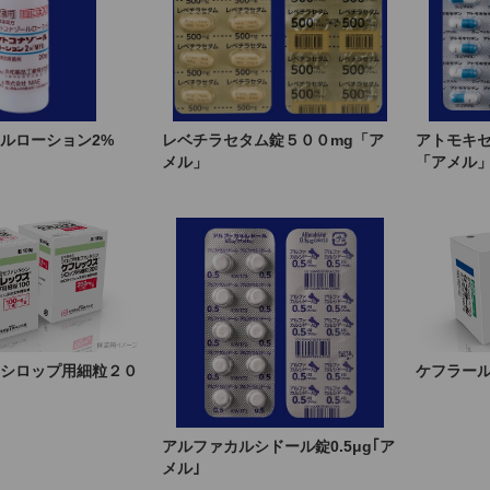
ルローション2%
レベチラセタム錠５００mg「ア
アトモキ
メル」
「アメル
ケフラー
シロップ用細粒２０
アルファカルシドール錠0.5μg｢ア
メル｣