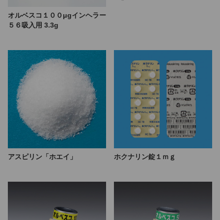
オルベスコ１００μgインヘラー
５６吸入用 3.3g
アスピリン「ホエイ」
ホクナリン錠１ｍｇ