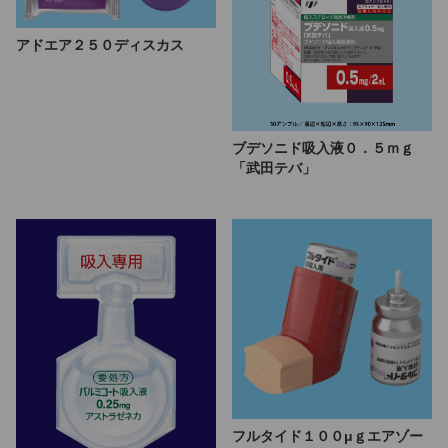
アドエア２５０ディスカス
ブデソニド吸入液０．５ｍｇ
「武田テバ」
フルタイド１００μｇエアゾー