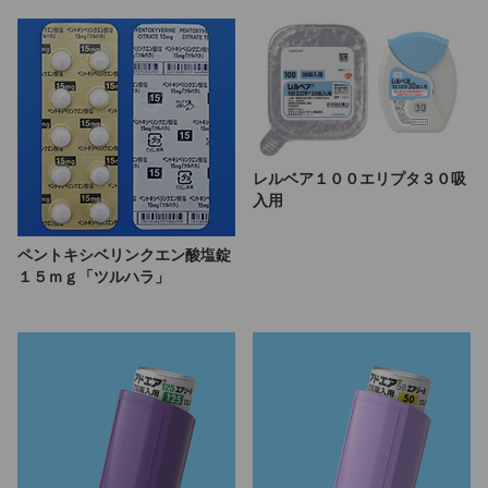
レルベア１００エリプタ３０吸
入用
ペントキシベリンクエン酸塩錠
１５ｍｇ「ツルハラ」