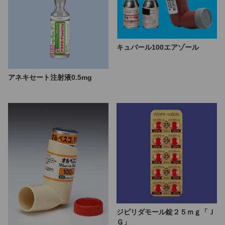
キュバール100エアゾール
アネキセート注射液0.5mg
ジピリダモール錠２５ｍｇ「Ｊ
Ｇ」