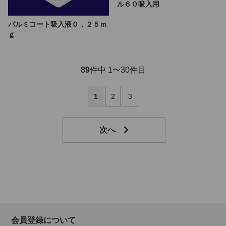
ル６０吸入用
パルミコート吸入液０．２５ｍ
ｇ
89
件中 1〜30件目
1
2
3
会員登録について