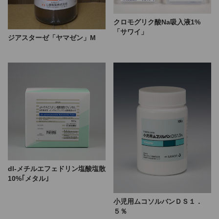
クロモグリク酸Na吸入液1%
「サワイ」
ジアスターゼ「ヤマゼン」M
dl-メチルエフェドリン塩酸塩散
10%｢メタル｣
小児用ムコソルバンＤＳ１．
５％