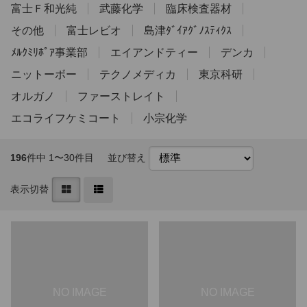
富士Ｆ和光純
武藤化学
臨床検査器材
その他
富士レビオ
島津ﾀﾞｲｱｸﾞﾉｽﾃｨｸｽ
ﾒﾙｸﾐﾘﾎﾟｱ事業部
エイアンドティー
デンカ
ニットーボー
テクノメディカ
東京科研
オルガノ
ファーストレイト
エコライフケミコート
小宗化学
196
件中 1〜30件目
並び替え
表示切替