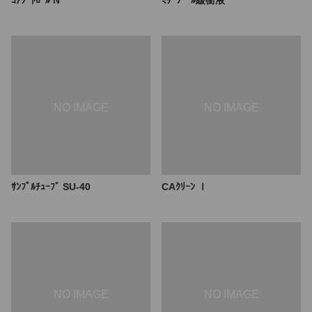
ｺｱｸﾞﾄﾛｰﾙ N
ﾐﾀﾞｿﾞｰﾙ緩衝液
ｻﾝﾌﾟﾙﾁｭｰﾌﾞ SU-40
CAｸﾘｰﾝ Ⅰ