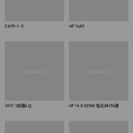
CAｸﾘｰﾝ Ⅱ
ﾚﾎﾞﾍﾑAT
ﾄﾛﾝﾋﾞﾝ試薬LQ
ﾚﾎﾞﾍﾑ 0.025M 塩化ｶﾙｼｳﾑ液