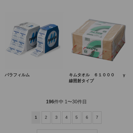
パラフィルム
キムタオル ６１０００ γ
線照射タイプ
196
件中 1〜30件目
1
2
3
4
5
6
7