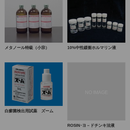
10%中性緩衝ホルマリン液
メタノール特級（小宗）
白癬菌検出用試薬 ズーム
ROSIN･ヨ－ドチンキ法液