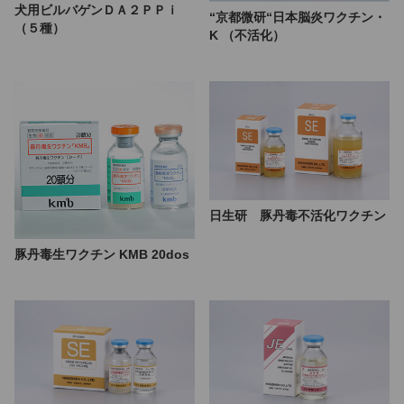
犬用ビルバゲンＤＡ２ＰＰｉ
“京都微研“日本脳炎ワクチン・
（５種）
K （不活化）
日生研 豚丹毒不活化ワクチン
豚丹毒生ワクチン KMB 20dos