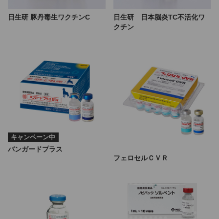
日生研 豚丹毒生ワクチンC
日生研 日本脳炎TC不活化ワ
クチン
キャンペーン中
バンガードプラス
フェロセルＣＶＲ