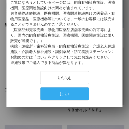
ご覧になろうとしているページには、飼育動物診療施設、医療
機関、医療関連施設向けの商材が含まれています。
飼育動物診療施設、医療機関、医療関連施設向けの医薬品・動
物用医薬品・医療機器等については、一般のお客様には販売す
ることができませんのでご了承ください。
猫用ビルバゲンＣＲＰ
（医薬品卸売販売業・動物用医薬品店舗販売業の許可等によ
狂犬病ワクチン－ＴＣ「微研」
り、国内の飼育動物診療施設、医療機関、医療関連施設に限り
販売が可能です。）
病院・診療所・歯科診療所・飼育動物診療施設・介護老人保護
施設・介護老人福祉施設・調剤薬局・訪問看護ステーションに
お勤めの方は「はい」をクリックして先にお進みください。
※施設毎でご購入できる商品が異なります。
いいえ
フェリバックＬ－３
はい
ＮＢオイル「ＮＰ」