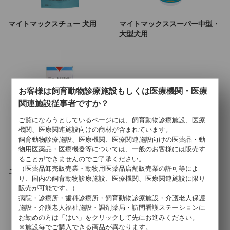
マイトマックスチュー 犬用
マイトマックススーパー中型・
大型犬用
お客様は飼育動物診療施設もしくは医療機関・医療
関連施設従事者ですか？
ご覧になろうとしているページには、飼育動物診療施設、医療
機関、医療関連施設向けの商材が含まれています。
飼育動物診療施設、医療機関、医療関連施設向けの医薬品・動
物用医薬品・医療機器等については、一般のお客様には販売す
ることができませんのでご了承ください。
（医薬品卸売販売業・動物用医薬品店舗販売業の許可等によ
ニュートリカル
り、国内の飼育動物診療施設、医療機関、医療関連施設に限り
販売が可能です。）
病院・診療所・歯科診療所・飼育動物診療施設・介護老人保護
7
件中 1〜7件目
施設・介護老人福祉施設・調剤薬局・訪問看護ステーションに
お勤めの方は「はい」をクリックして先にお進みください。
※施設毎でご購入できる商品が異なります。