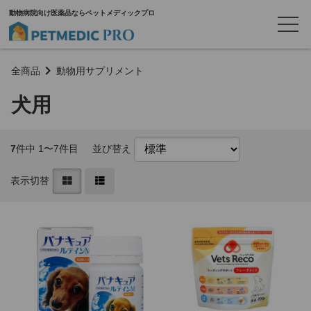
動物病院向け医薬品ならペットメディックプロ
全商品
動物用サプリメント
犬用
7
件中 1〜7件目
並び替え
表示切替