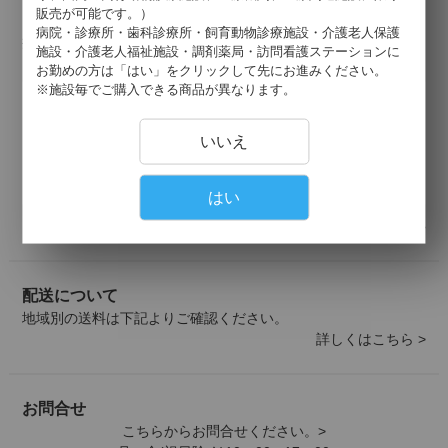
販売が可能です。）
お支払いについて
病院・診療所・歯科診療所・飼育動物診療施設・介護老人保護
掛け払い・クレジットカード・代引きがご利用いただけます。
施設・介護老人福祉施設・調剤薬局・訪問看護ステーションに
以下のクレジットカードがご利用可能です。
お勤めの方は「はい」をクリックして先にお進みください。
※施設毎でご購入できる商品が異なります。
いいえ
はい
詳しくはこちら >
配送について
地域別の送料は下記よりご確認ください。
詳しくはこちら >
お問合せ
こちらからお問合せください。>