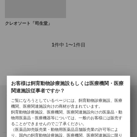
クレオソート「司生堂」
1
件中 1〜1件目
お客様は飼育動物診療施設もしくは医療機関・医療
関連施設従事者ですか？
会員登録について
ご覧になろうとしているページには、飼育動物診療施設、医療
当サイトでの購入には会員登録が必要となります。
機関、医療関連施設向けの商材が含まれています。
登録の認証が済みましたら、会員登録完了のご報告を、ご登録
飼育動物診療施設、医療機関、医療関連施設向けの医薬品・動
メールアドレス宛にご連絡いたします。
物用医薬品・医療機器等については、一般のお客様には販売す
詳しくはこちら >
ることができませんのでご了承ください。
（医薬品卸売販売業・動物用医薬品店舗販売業の許可等によ
り、国内の飼育動物診療施設、医療機関、医療関連施設に限り