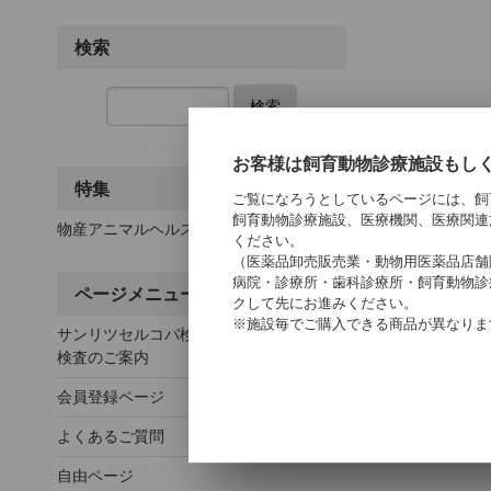
検索
検索
お客様は飼育動物診療施設もし
特集
ご覧になろうとしているページには、飼
飼育動物診療施設、医療機関、医療関連
物産アニマルヘルス
ください。
（医薬品卸売販売業・動物用医薬品店舗
病院・診療所・歯科診療所・飼育動物診
ページメニュー
クして先にお進みください。
※施設毎でご購入できる商品が異なりま
サンリツセルコバ検査センター 動物臨床
検査のご案内
会員登録ページ
よくあるご質問
自由ページ