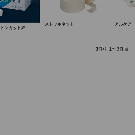
ストッキネット
アルケア
トンカット綿
3
件中 1〜3件目