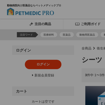
動物病院向け医薬品ならペットメディックプロ
注目の商品
ご利用ガイド
注目ワード
医療材料
医薬品
動物用医薬品
全商品
衛生
ログイン
シーツ
ログイン
3
件中 1〜3
新規会員登録
カート
カートは空です