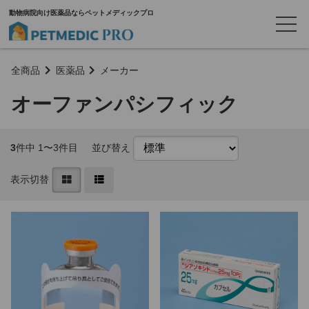
動物病院向け医薬品ならペットメディックプロ
全商品
医薬品
メーカー
オーファンパシフィック
3
件中 1〜3件目
並び替え
表示切替