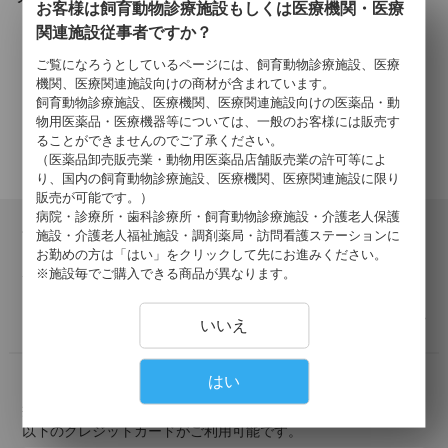
お客様は飼育動物診療施設もしくは医療機関・医療
関連施設従事者ですか？
ご覧になろうとしているページには、飼育動物診療施設、医療
3
件中 1〜3件目
機関、医療関連施設向けの商材が含まれています。
飼育動物診療施設、医療機関、医療関連施設向けの医薬品・動
物用医薬品・医療機器等については、一般のお客様には販売す
ることができませんのでご了承ください。
（医薬品卸売販売業・動物用医薬品店舗販売業の許可等によ
り、国内の飼育動物診療施設、医療機関、医療関連施設に限り
販売が可能です。）
病院・診療所・歯科診療所・飼育動物診療施設・介護老人保護
会員登録について
施設・介護老人福祉施設・調剤薬局・訪問看護ステーションに
お勤めの方は「はい」をクリックして先にお進みください。
当サイトでの購入には会員登録が必要となります。
※施設毎でご購入できる商品が異なります。
登録の認証が済みましたら、会員登録完了のご報告を、ご登録
メールアドレス宛にご連絡いたします。
詳しくはこちら >
いいえ
はい
お支払いについて
掛け払い・クレジットカード・代引きがご利用いただけます。
以下のクレジットカードがご利用可能です。