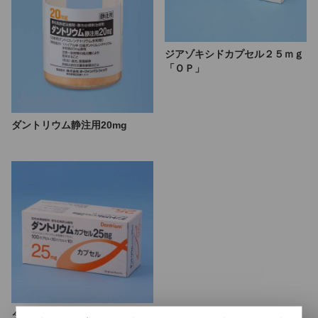
ジアゾキシドカプセル２５ｍｇ
「ＯＰ」
ダントリウム静注用20mg
ダントリウムカプセル２５ｍｇ