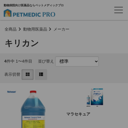
動物病院向け医薬品ならペットメディックプロ
全商品
動物用医薬品
メーカー
キリカン
4
件中 1〜4件目
並び替え
表示切替
マラセキュア