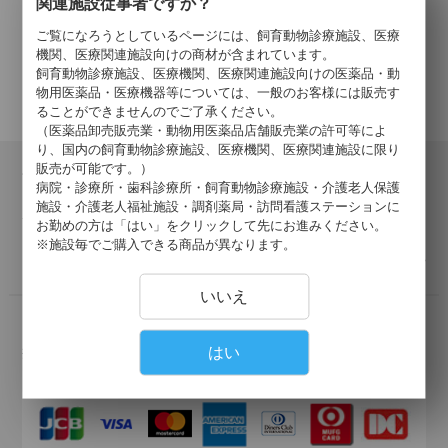
関連施設従事者ですか？
4
件中 1〜4件目
ご覧になろうとしているページには、飼育動物診療施設、医療
機関、医療関連施設向けの商材が含まれています。
飼育動物診療施設、医療機関、医療関連施設向けの医薬品・動
物用医薬品・医療機器等については、一般のお客様には販売す
ることができませんのでご了承ください。
（医薬品卸売販売業・動物用医薬品店舗販売業の許可等によ
り、国内の飼育動物診療施設、医療機関、医療関連施設に限り
販売が可能です。）
会員登録について
病院・診療所・歯科診療所・飼育動物診療施設・介護老人保護
当サイトでの購入には会員登録が必要となります。
施設・介護老人福祉施設・調剤薬局・訪問看護ステーションに
登録の認証が済みましたら、会員登録完了のご報告を、ご登録
お勤めの方は「はい」をクリックして先にお進みください。
メールアドレス宛にご連絡いたします。
※施設毎でご購入できる商品が異なります。
詳しくはこちら >
いいえ
お支払いについて
はい
掛け払い・クレジットカード・代引きがご利用いただけます。
以下のクレジットカードがご利用可能です。