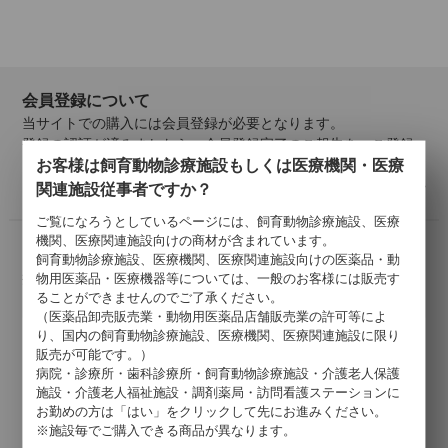
会員登録について
当サイトでの購入には会員登録が必要となります。
登録の認証が済みましたら、会員登録完了のご報告を、ご登録
お客様は飼育動物診療施設もしくは医療機関・医療
メールアドレス宛にご連絡いたします。
詳しくはこちら >
関連施設従事者ですか？
ご覧になろうとしているページには、飼育動物診療施設、医療
機関、医療関連施設向けの商材が含まれています。
お支払いについて
飼育動物診療施設、医療機関、医療関連施設向けの医薬品・動
掛け払い・クレジットカード・代引きがご利用いただけます。
物用医薬品・医療機器等については、一般のお客様には販売す
ることができませんのでご了承ください。
以下のクレジットカードがご利用可能です。
（医薬品卸売販売業・動物用医薬品店舗販売業の許可等によ
り、国内の飼育動物診療施設、医療機関、医療関連施設に限り
販売が可能です。）
病院・診療所・歯科診療所・飼育動物診療施設・介護老人保護
施設・介護老人福祉施設・調剤薬局・訪問看護ステーションに
お勤めの方は「はい」をクリックして先にお進みください。
※施設毎でご購入できる商品が異なります。