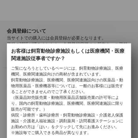
会員登録について
当サイトでの購入には会員登録が必要となります。
登録の認証が済みましたら、会員登録完了のご報告を、ご登録
お客様は飼育動物診療施設もしくは医療機関・医療
メールアドレス宛にご連絡いたします。
詳しくはこちら >
関連施設従事者ですか？
ご覧になろうとしているページには、飼育動物診療施設、医療
機関、医療関連施設向けの商材が含まれています。
お支払いについて
飼育動物診療施設、医療機関、医療関連施設向けの医薬品・動
掛け払い・クレジットカード・代引きがご利用いただけます。
物用医薬品・医療機器等については、一般のお客様には販売す
ることができませんのでご了承ください。
以下のクレジットカードがご利用可能です。
（医薬品卸売販売業・動物用医薬品店舗販売業の許可等によ
り、国内の飼育動物診療施設、医療機関、医療関連施設に限り
販売が可能です。）
病院・診療所・歯科診療所・飼育動物診療施設・介護老人保護
施設・介護老人福祉施設・調剤薬局・訪問看護ステーションに
お勤めの方は「はい」をクリックして先にお進みください。
※施設毎でご購入できる商品が異なります。